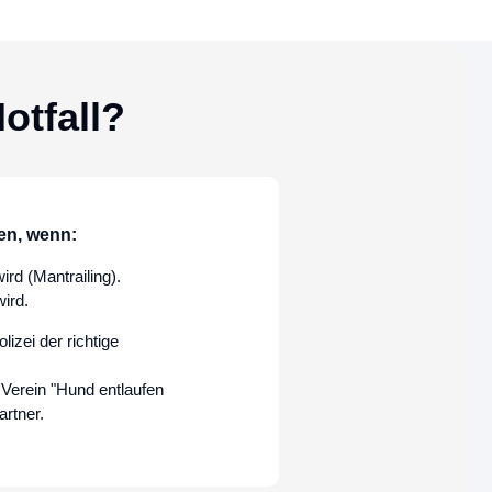
otfall?
fen, wenn:
rd (Mantrailing).
ird.
olizei
der richtige
r
Verein "Hund entlaufen
artner.