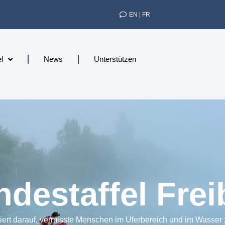
EN | FR
l
News
Unterstützen
destaffel Freib
iert darauf, vermisste Menschen im Uferbereich und im Wasser 