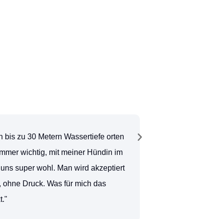
S
1
 bis zu 30 Metern Wassertiefe orten
"Ein Leben ohne d
immer wichtig, mit meiner Hündin im
stellen und dabei 
 uns super wohl. Man wird akzeptiert
besonders wertschä
 ohne Druck. Was für mich das
Vorstand eines so 
t."