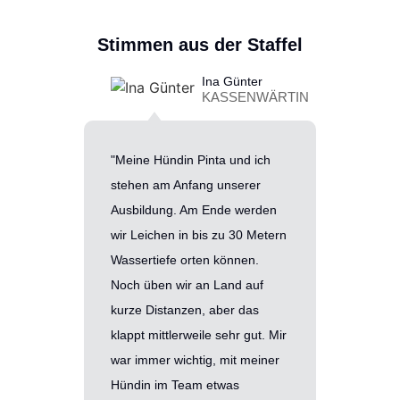
Stimmen aus der Staffel
Ina Günter
KASSENWÄRTIN
"Meine Hündin Pinta und ich
"Ein Lebe
stehen am Anfang unserer
Unvorstel
Ausbildung. Am Ende werden
Team zu t
wir Leichen in bis zu 30 Metern
zusammen
Wassertiefe orten können.
Herausfor
Noch üben wir an Land auf
und dabei
kurze Distanzen, aber das
durch uns
klappt mittlerweile sehr gut. Mir
zu geben, 
war immer wichtig, mit meiner
ich an de
Hündin im Team etwas
Freiburg 