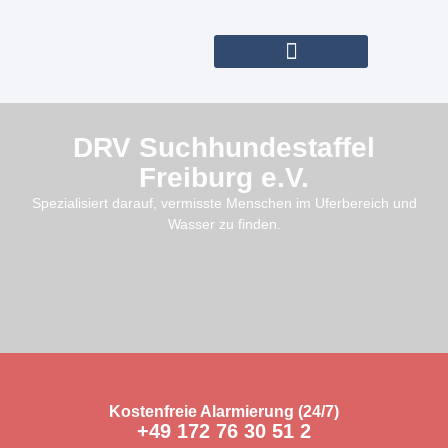
DRV Suchhundestaffel
Freiburg e.V.
Spezialisiert darauf, vermisste Menschen im Uferbereich und
Wasser zu finden.
Kostenfreie Alarmierung (24/7)
+49 172 76 30 51 2