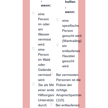
,
helfen
wenn:
,
wenn:
eine
Person
eine
im oder
spezifische
am
Person
Wasser
gesucht wird
vermisst
(Mantrailing).
wird.
ein
eine
entlaufenes
Person
Haustier
im Wald
gesucht
oder
wird.
Gelände
vermisst
Bei
vermissten
wird.
Personen
ist die
Sie als Mitglied
Polizei
der
einer anderen
richtige
Hilfsorganisation
Ansprechpartner
Unterstützung
(110).
durch
Bei entlaufenen