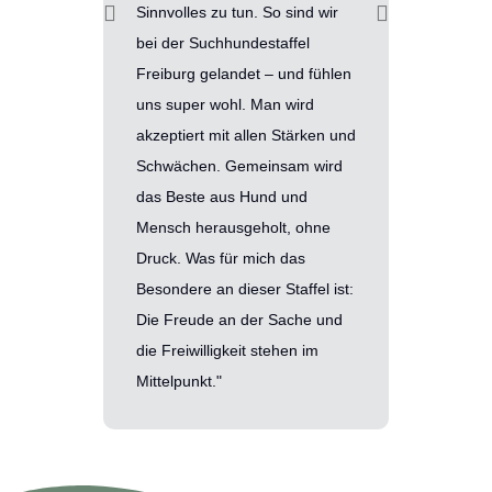
Sinnvolles zu tun. So sind wir
wertschät
bei der Suchhundestaffel
stolz auf 
Freiburg gelandet – und fühlen
Engagemen
uns super wohl. Man wird
Teams lei
akzeptiert mit allen Stärken und
geehrt, i
Schwächen. Gemeinsam wird
verantwor
das Beste aus Hund und
tätig zu se
Mensch herausgeholt, ohne
Druck. Was für mich das
Besondere an dieser Staffel ist:
Die Freude an der Sache und
die Freiwilligkeit stehen im
Mittelpunkt."